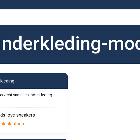
inderkleding-mo
rkleding
erzicht van alle kinderkleding
ids love sneakers
ink plaatsen