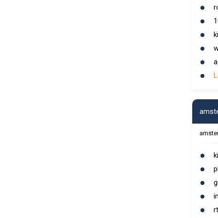
r
1
k
w
a
L
amst
amste
k
p
g
i
r