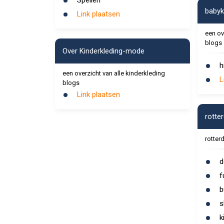
Spellen
babyk
Link plaatsen
een ov
blogs
Over Kinderkleding-mode
h
een overzicht van alle kinderkleding
L
blogs
Link plaatsen
rotte
rotter
d
f
b
s
k