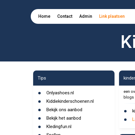
Home
Contact
Admin
Link plaatsen
K
Tips
kinde
een ov
Onlyashoes.nl
blogs
Kiddiekinderschoenen.nl
Bekijk ons aanbod
k
Bekijk het aanbod
L
Kledingfun.nl