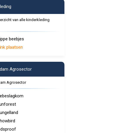
leding
erzicht van alle kinderkleding
ippe beebjes
ink plaatsen
rdam Agrosector
dam Agrosector
ebeslagkom
unforest
ungelland
howbird
idsproof