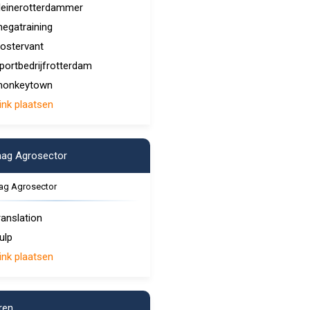
leinerotterdammer
egatraining
ostervant
portbedrijfrotterdam
onkeytown
ink plaatsen
ag Agrosector
ag Agrosector
ranslation
ulp
ink plaatsen
ren