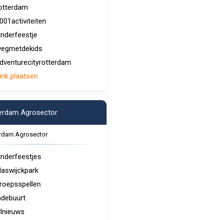
otterdam
001activiteiten
inderfeestje
egmetdekids
dventurecityrotterdam
ink plaatsen
erdam Agrosector
rdam Agrosector
inderfeestjes
laswijckpark
roepsspellen
ndebuurt
tlnieuws