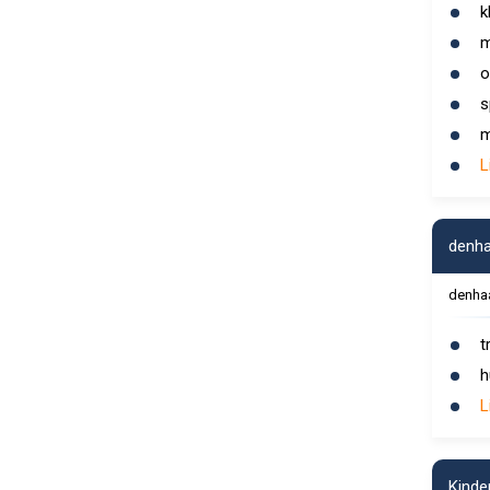
k
m
o
s
m
L
denha
denha
t
h
L
Kinde